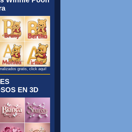
ra
lizados gratis, click aqui!
ES
SOS EN 3D