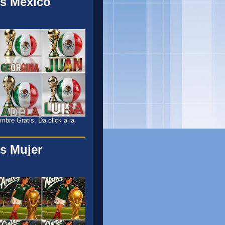
s México
l
bre Gratis, Da click a la
s Mujer
l