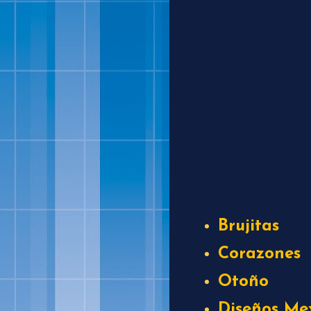
Brujitas
Corazones
Otoño
Diseños Me