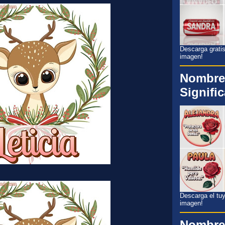
Descarga gratis
imagen!
Nombre
Signifi
Descarga el tuyo
imagen!
Nombre