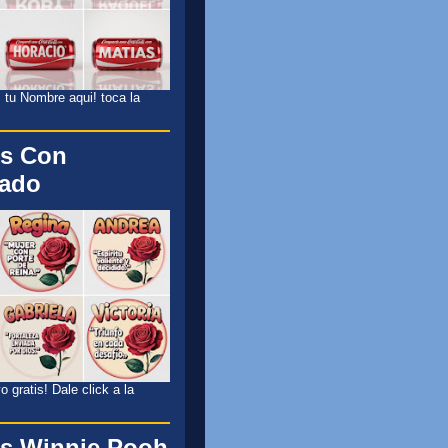
 tu Nombre aqui! toca la
s Con
cado
 gratis! Dale click a la
s Winnie Pooh