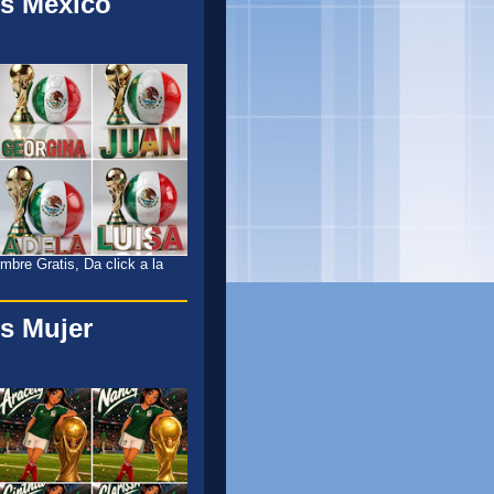
s México
l
bre Gratis, Da click a la
s Mujer
l