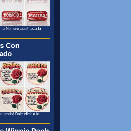
 tu Nombre aqui! toca la
s Con
cado
 gratis! Dale click a la
s Winnie Pooh