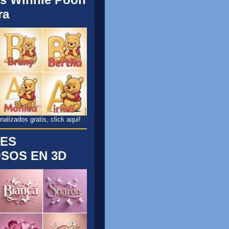
ra
lizados gratis, click aqui!
ES
SOS EN 3D