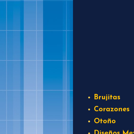
Brujitas
Corazones
Otoño
Diseños Me