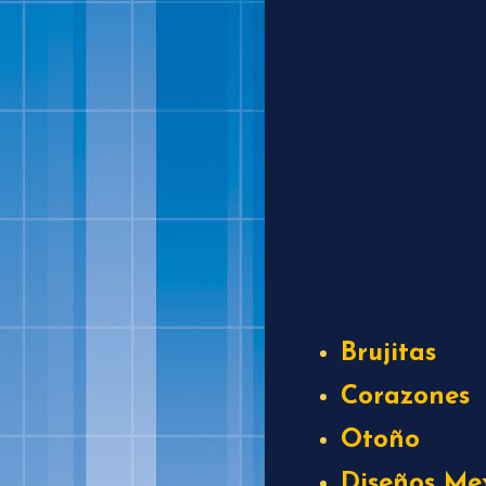
Brujitas
Corazones
Otoño
Diseños Me