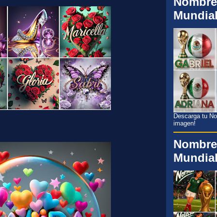
Nombre
Mundia
Descarga tu Nom
imagen!
Nombre
Mundia