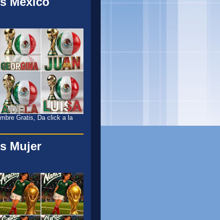
s México
l
bre Gratis, Da click a la
s Mujer
l