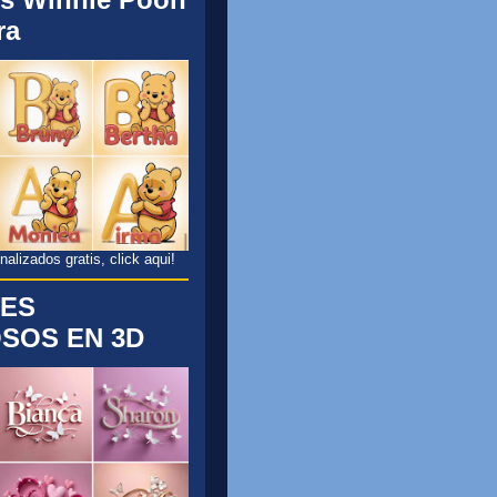
ra
lizados gratis, click aqui!
ES
SOS EN 3D