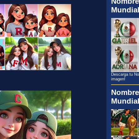
Nombre
Mundia
Descarga tu Nom
imagen!
Nombre
Mundia