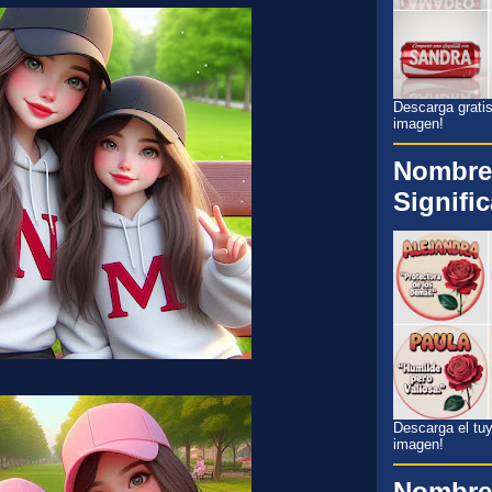
Descarga gratis
imagen!
Nombre
Signifi
Descarga el tuyo
imagen!
Nombre