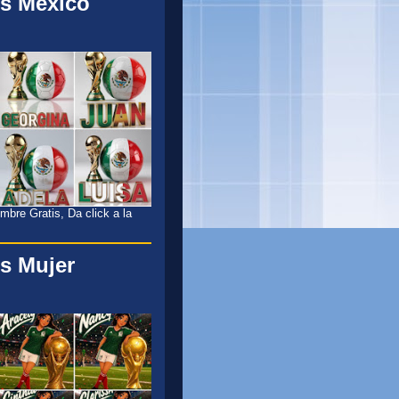
s México
l
bre Gratis, Da click a la
s Mujer
l