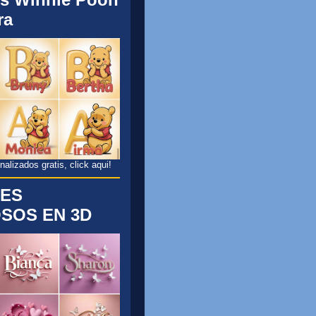
ra
lizados gratis, click aqui!
ES
SOS EN 3D