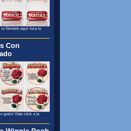
 tu Nombre aqui! toca la
s Con
cado
 gratis! Dale click a la
s Winnie Pooh