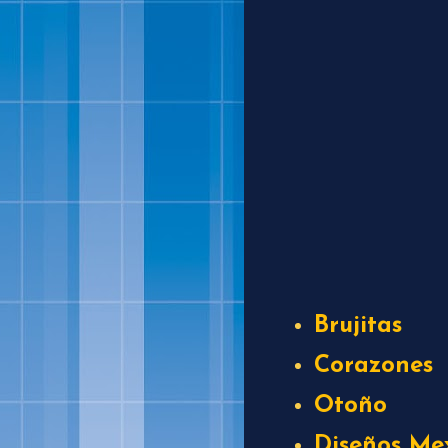
Brujitas
Corazones
Otoño
Diseños Me