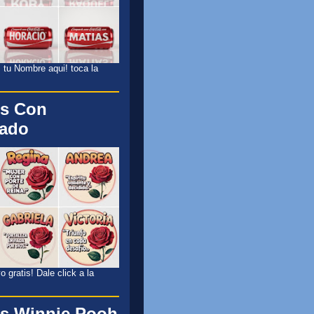
 tu Nombre aqui! toca la
s Con
cado
 gratis! Dale click a la
s Winnie Pooh