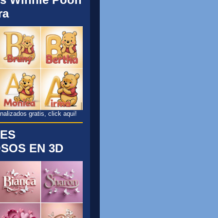
ra
lizados gratis, click aqui!
ES
SOS EN 3D