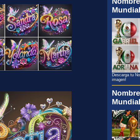
Nombre
Mundia
Descarga tu Nom
imagen!
Nombre
Mundia