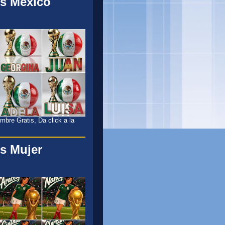
s México
l
bre Gratis, Da click a la
s Mujer
l