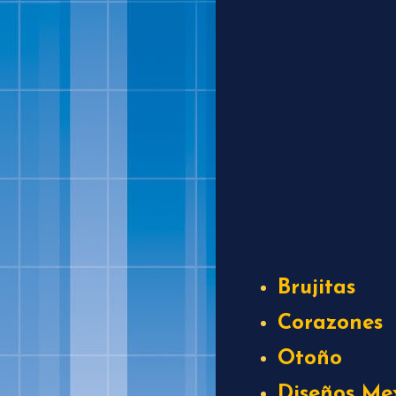
Brujitas
Corazones
Otoño
Diseños Me