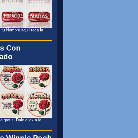
 tu Nombre aqui! toca la
s Con
cado
 gratis! Dale click a la
s Winnie Pooh