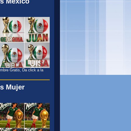
s México
l
bre Gratis, Da click a la
s Mujer
l