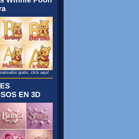
ra
lizados gratis, click aqui!
ES
SOS EN 3D