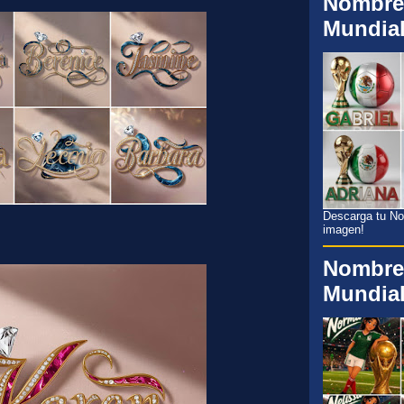
Nombre
Mundia
Descarga tu Nom
imagen!
Nombre
Mundia