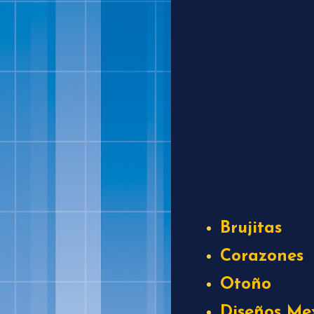
Brujitas
Corazones
Otoño
Diseños Me