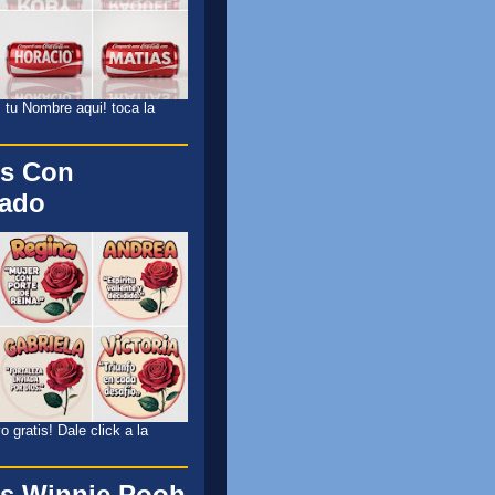
 tu Nombre aqui! toca la
s Con
cado
 gratis! Dale click a la
s Winnie Pooh