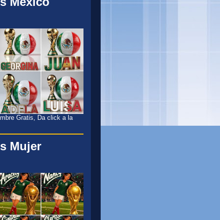
s México
l
bre Gratis, Da click a la
s Mujer
l