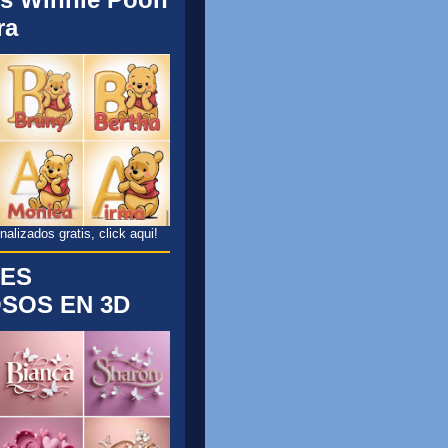
ra
lizados gratis, click aqui!
ES
SOS EN 3D