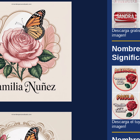
Descarga gratis
imagen!
Nombre
Signifi
Descarga el tuyo
imagen!
Nombre