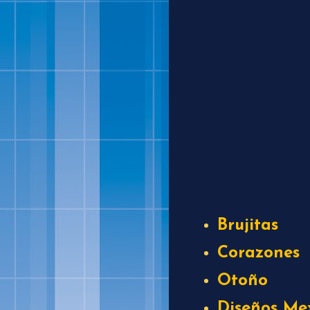
Brujitas
Corazones
Otoño
Diseños Me