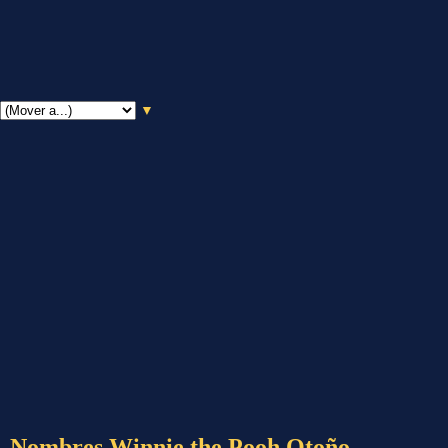
▼
Nombres Winnie the Pooh Otoño