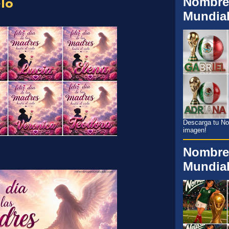
Nombre
lo
Mundia
Descarga tu Nom
imagen!
Nombre
Mundia