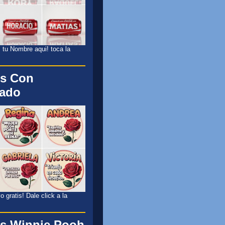
 tu Nombre aqui! toca la
s Con
cado
 gratis! Dale click a la
s Winnie Pooh