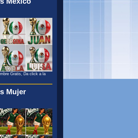
s México
l
bre Gratis, Da click a la
s Mujer
l