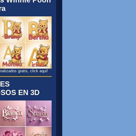
ra
lizados gratis, click aqui!
ES
SOS EN 3D