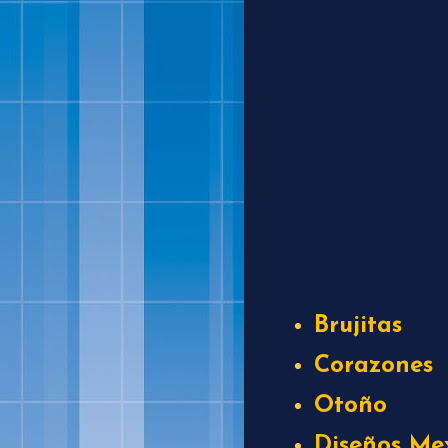
Brujitas
Corazones
Otoño
Diseños Me