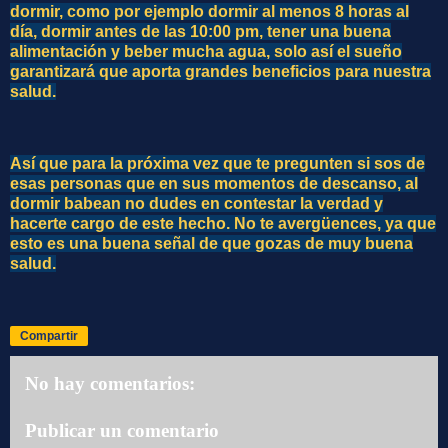
dormir, como por ejemplo dormir al menos 8 horas al
día, dormir antes de las 10:00 pm, tener una buena
alimentación y beber mucha agua, solo así el sueño
garantizará que aporta grandes beneficios para nuestra
salud.
Así que para la próxima vez que te pregunten si sos de
esas personas que en sus momentos de descanso, al
dormir babean no dudes en contestar la verdad y
hacerte cargo de este hecho. No te avergüences, ya que
esto es una buena señal de que gozas de muy buena
salud.
Compartir
No hay comentarios:
Publicar un comentario