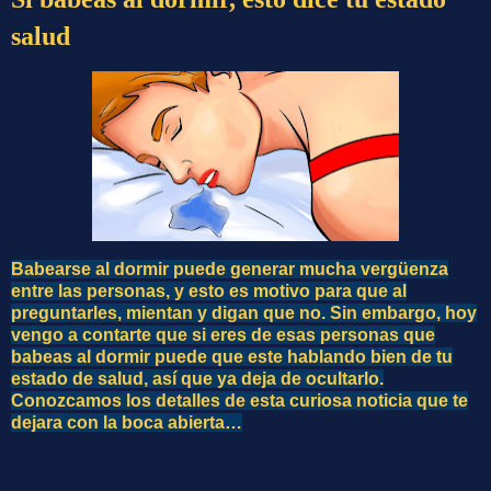
salud
Babearse al dormir puede generar mucha vergüenza
entre las personas, y esto es motivo para que al
preguntarles, mientan y digan que no. Sin embargo, hoy
vengo a contarte que si eres de esas personas que
babeas al dormir puede que este hablando bien de tu
estado de salud, así que ya deja de ocultarlo.
Conozcamos los detalles de esta curiosa noticia que te
dejara con la boca abierta…