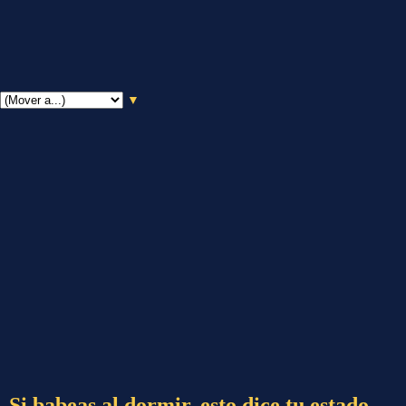
▼
Si babeas al dormir, esto dice tu estado