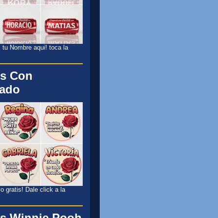
 tu Nombre aqui! toca la
s Con
cado
 gratis! Dale click a la
s Winnie Pooh