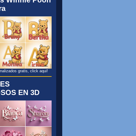
ra
lizados gratis, click aqui!
ES
SOS EN 3D