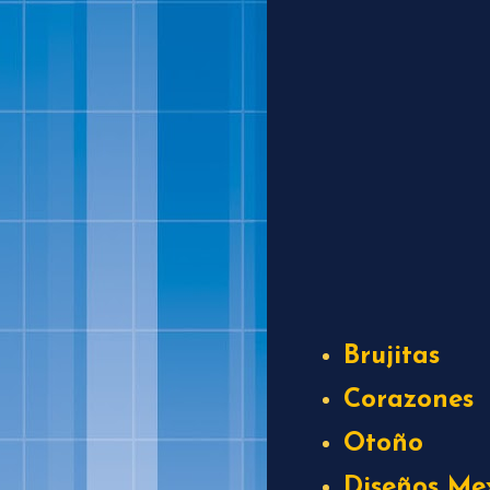
Brujitas
Corazones
Otoño
Diseños Me