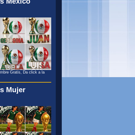
s México
l
bre Gratis, Da click a la
s Mujer
l