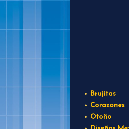
Brujitas
Corazones
Otoño
Diseños Me