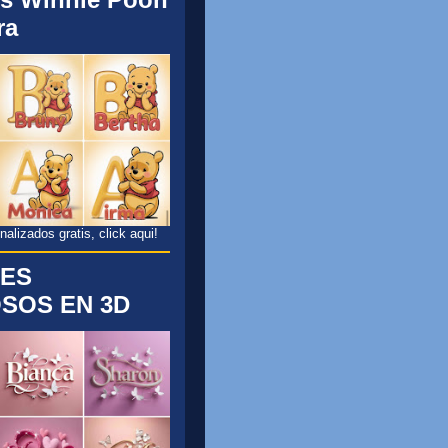
ra
lizados gratis, click aqui!
ES
SOS EN 3D