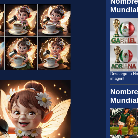
Nombre
Mundia
Descarga tu Nom
imagen!
Nombre
Mundia