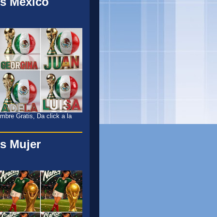
s México
l
bre Gratis, Da click a la
s Mujer
l