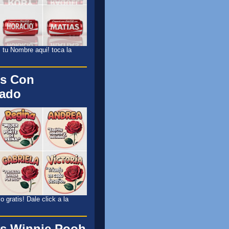
 tu Nombre aqui! toca la
s Con
cado
 gratis! Dale click a la
s Winnie Pooh