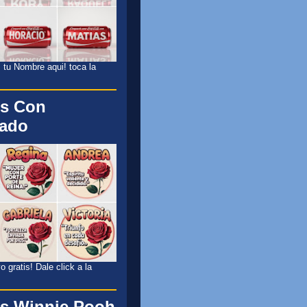
 tu Nombre aqui! toca la
s Con
cado
 gratis! Dale click a la
s Winnie Pooh