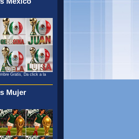
s México
l
bre Gratis, Da click a la
s Mujer
l