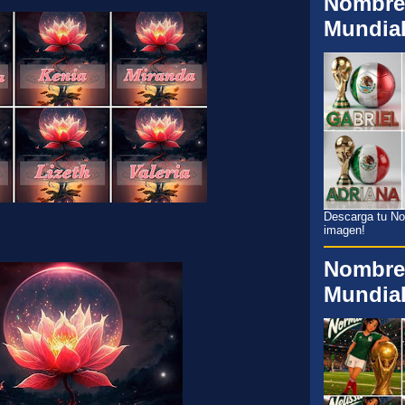
Nombre
Mundia
Descarga tu Nom
imagen!
Nombre
Mundia