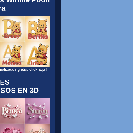
ra
lizados gratis, click aqui!
ES
SOS EN 3D