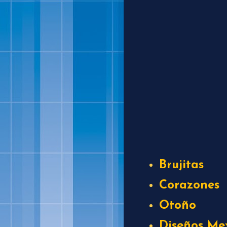
Brujitas
Corazones
Otoño
Diseños Me