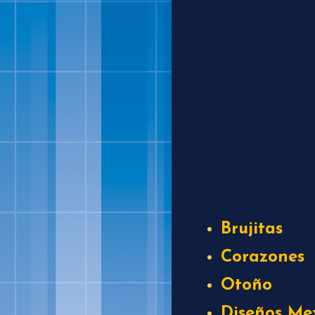
Brujitas
Corazones
Otoño
Diseños Me