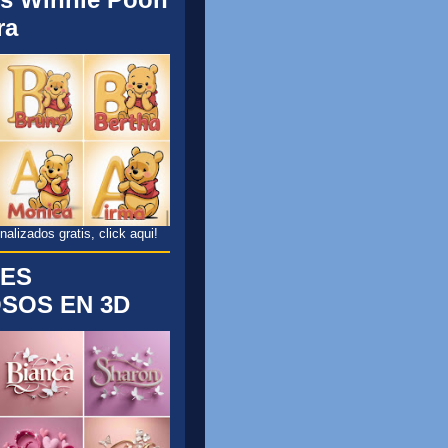
ra
lizados gratis, click aqui!
ES
SOS EN 3D