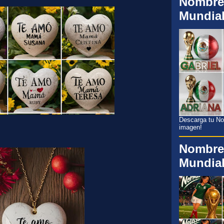
Nombre
Mundia
Descarga tu Nom
imagen!
Nombre
Mundia