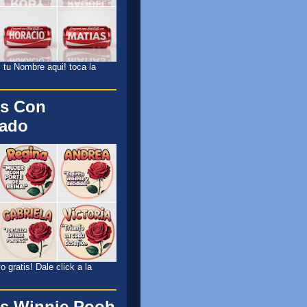
 tu Nombre aqui! toca la
s Con
cado
 gratis! Dale click a la
s Winnie Pooh