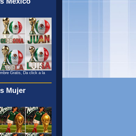
s México
l
bre Gratis, Da click a la
s Mujer
l