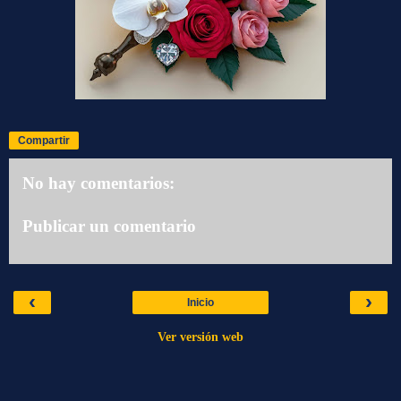
Compartir
No hay comentarios:
Publicar un comentario
‹
›
Inicio
Ver versión web