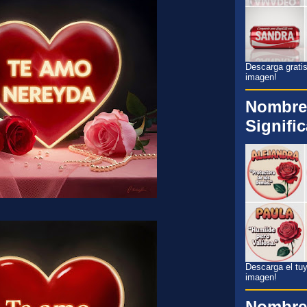
Descarga gratis
imagen!
Nombre
Signifi
Descarga el tuyo
imagen!
Nombre