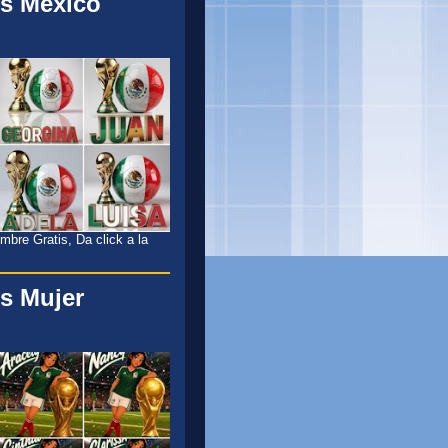
s México
l
bre Gratis, Da click a la
s Mujer
l