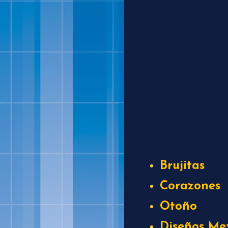
Brujitas
Corazones
Otoño
Diseños Me