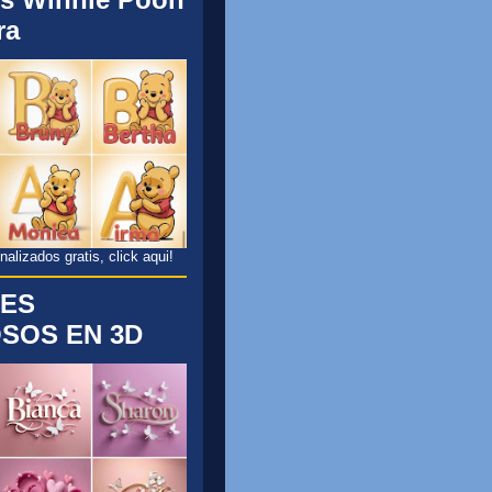
ra
lizados gratis, click aqui!
ES
SOS EN 3D