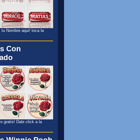
 tu Nombre aqui! toca la
s Con
cado
 gratis! Dale click a la
s Winnie Pooh