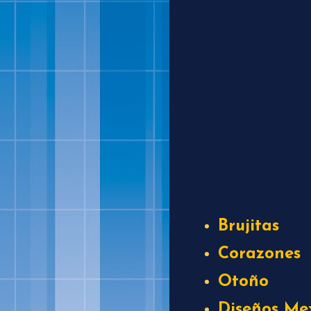
Brujitas
Corazones
Otoño
Diseños Me