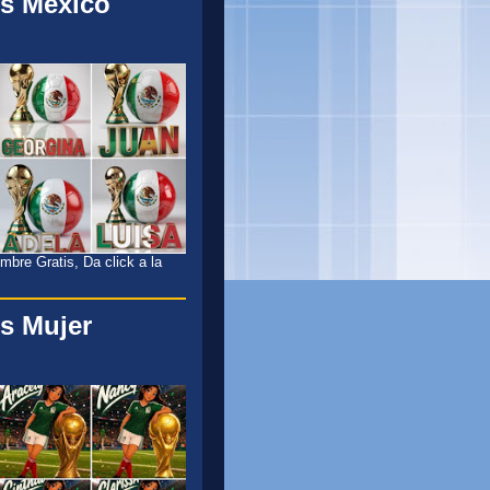
s México
l
bre Gratis, Da click a la
s Mujer
l