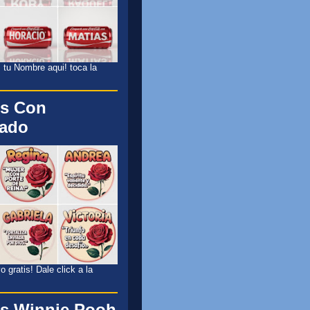
 tu Nombre aqui! toca la
s Con
cado
 gratis! Dale click a la
s Winnie Pooh