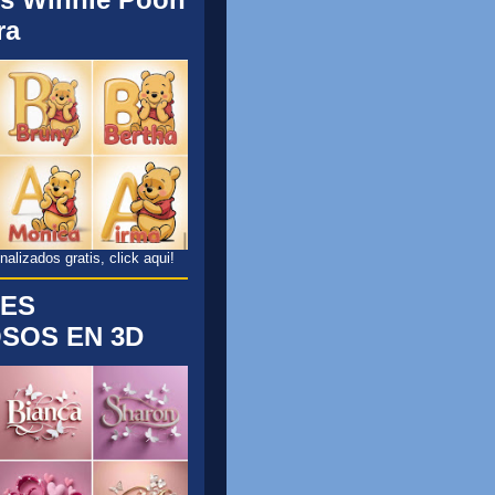
ra
lizados gratis, click aqui!
ES
SOS EN 3D