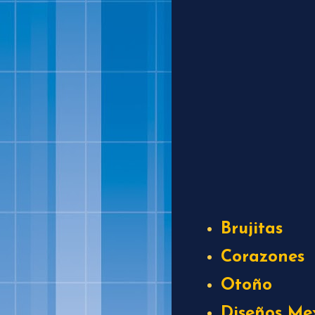
Brujitas
Corazones
Otoño
Diseños Me