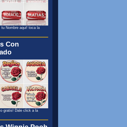
 tu Nombre aqui! toca la
s Con
cado
 gratis! Dale click a la
s Winnie Pooh