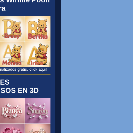
ra
lizados gratis, click aqui!
ES
SOS EN 3D