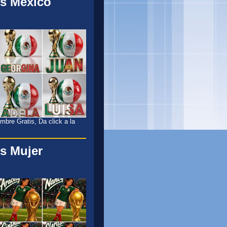
s México
l
bre Gratis, Da click a la
s Mujer
l