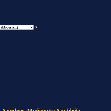
▼
Nombres Muñequita Navideña